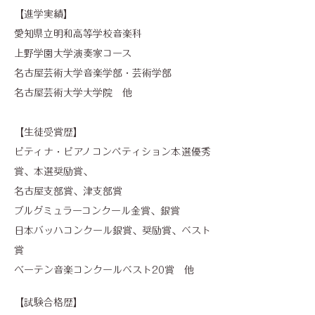
【進学実績】
愛知県立明和高等学校音楽科​
上野学園大学演奏家コース
名古屋芸術大学音楽学部・芸術学部
名古屋芸術大学大学院 他
【生徒受賞歴】
ピティナ・ピアノコンペティション本選優秀
賞、本選奨励賞、
名古屋支部賞、津支部賞
ブルグミュラーコンクール金賞、銀賞
日本バッハコンクール銀賞、奨励賞、ベスト
賞
べーテン音楽コンクールベスト20賞 他
【​試験合格歴】