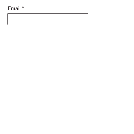
Email
Message
送信
Copyright (C) klingklang All rights reserved.