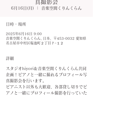
真撮影会
6月16日(月)
  |  
音楽空間くりんくらん
日時・場所
2025年6月16日 9:00
音楽空間くりんくらん, 日本、〒453-0032 愛知県
名古屋市中村区塩池町２丁目７−１２
詳細
スタジオhiyori＆音楽空間くりんくらん共同
企画！ピアノと一緒に撮れるプロフィール写
真撮影会を行います。
ピアニスト以外も大歓迎、各部貸し切りでピ
アノと一緒にプロフィール撮影を行っていた
だけます。
この機会にぜひ新しいプロフィール写真にし
てみませんか？
ぜひお問い合わせください。
お申し込みは下記リンクから✨