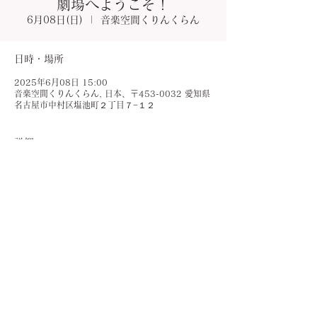
劇場へようこそ！
6月08日(日)
  |  
音楽空間くりんくらん
日時・場所
2025年6月08日 15:00
音楽空間くりんくらん, 日本、〒453-0032 愛知県
名古屋市中村区塩池町２丁目７−１２
詳細
当ホールで開催される演奏会です。
お問い合わせはチラシに記載されている連絡
先までご連絡ください。
Copyright (C) klingklang All rights reserved.
◆プライバシーポリシー