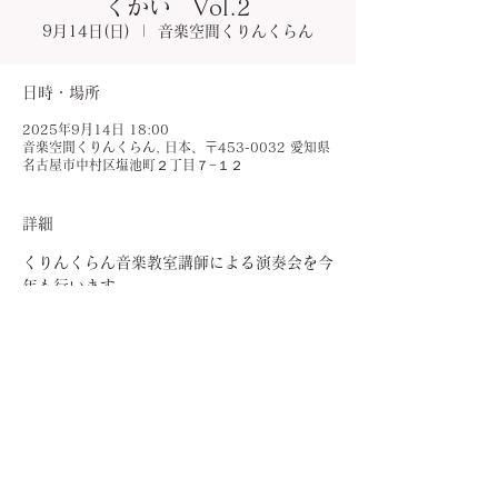
くかい Vol.2
9月14日(日)
  |  
音楽空間くりんくらん
日時・場所
2025年9月14日 18:00
音楽空間くりんくらん, 日本、〒453-0032 愛知県
名古屋市中村区塩池町２丁目７−１２
詳細
くりんくらん音楽教室講師による演奏会を今
年も行います。
小さなソロから朗読とピアノによる音楽物語
まで、大人の方からお子様まで楽しめる演奏
会です。
もちろん教室外のお客様もご来場いただけま
す🎵