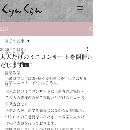
記事
全ての記事
2025年7月10日
全ての記事
大人だけのミニコンサートを開催い
レンタルホール
たします🎹
音楽教室
当教室では年に3回様々な発表会を行っておりま
音楽ユニット「からんころん」
す。
大人だけのミニコンサートは出演者のご家族・
ご友人の皆様のみがご来場いただけるクローズ
ド発表会です。
子供たちが出演する発表会はなかなか参加がし
づらいとのご意見をいただき、当教室は大人だ
けの発表会を行っております。
趣味で続けているものは自分だけの音楽になり