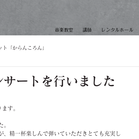
音楽教室
講師
レンタルホール
ット「からんころん」
ンサートを行いました
ります。
た。
が、精一杯楽しんで弾いていただきとても充実し